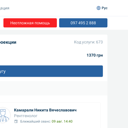
ация
Рус
Неотложная помощь
097 495 2 888
роекции
Код услуги: 673
1370 грн
угу
Камарали Никита Вячеславович
Рентгенолог
Ближайший сеанс: 
09 авг. 14:40