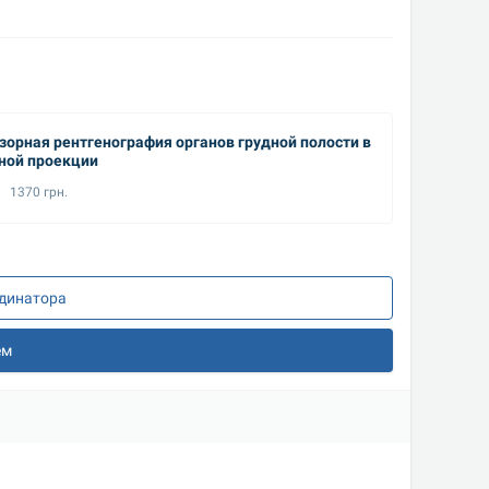
зорная рентгенография органов грудной полости в
Рентген
ной проекции
1370 грн.
1690
рдинатора
ем