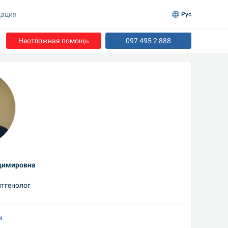
ация
Рус
Неотложная помощь
097 495 2 888
димировна
нтгенолог
я