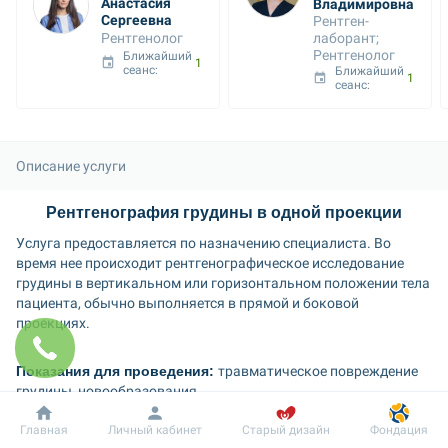
Анастасия 
Владимировна
Сергеевна
Рентген-
Рентгенолог
лаборант; 
Рентгенолог
Ближайший 
10 авг. 12:40
сеанс: 
Ближайший 
10 авг. 12:40
сеанс: 
Описание услуги
Рентгенография грудины в одной проекции
Услуга предоставляется по назначению специалиста. Во 
время нее происходит рентгенографическое исследование 
грудины в вертикальном или горизонтальном положении тела 
пациента, обычно выполняется в прямой и боковой 
проекциях.
Показания для проведения: 
травматическое повреждение 
грудины, новообразования.
Добробут
Информация
Пациенту
Главная
Личный кабинет
Старый дизайн
Фондация
Продолжительность процедуры: 15 минут.