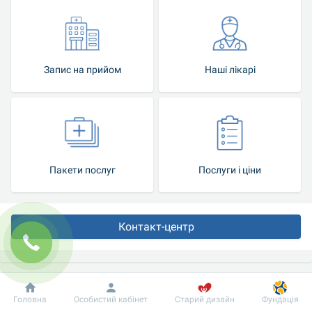
Запис на прийом
Наші лікарі
Пакети послуг
Послуги і ціни
Контакт-центр
Лабораторна діагностика
Добробут
Інформація
Пацієнту
Головна
Особистий кабінет
Старий дизайн
Фундація