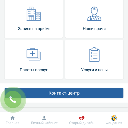
Запись на приём
Наши врачи
Пакеты послуг
Услуги и цены
Контакт-центр
Лабораторная диагностика
Добробут
Информация
Пациенту
Главная
Личный кабинет
Старый дизайн
Фондация