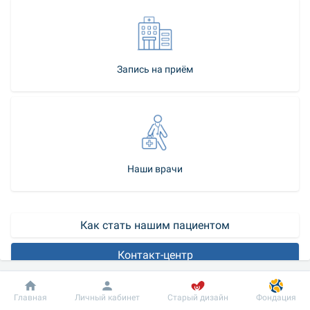
Запись на приём
Наши врачи
Как стать нашим пациентом
Контакт-центр
Артроскопия суставов – что нужно знать 
Добробут
Информация
Пациенту
Главная
Личный кабинет
Старый дизайн
Фондация
пациенту