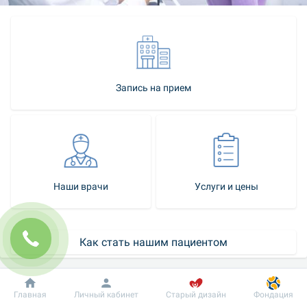
Запись на прием
Наши врачи
Услуги и цены
Как стать нашим пациентом
Контакт-центр
Добробут
Информация
Пациенту
Главная
Личный кабинет
Старый дизайн
Фондация