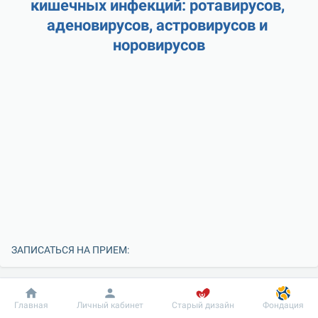
кишечных инфекций: ротавирусов, 
аденовирусов, астровирусов и 
норовирусов
ЗАПИСАТЬСЯ НА ПРИЕМ:
Добробут
Информация
Пациенту
Главная
Личный кабинет
Старый дизайн
Фондация