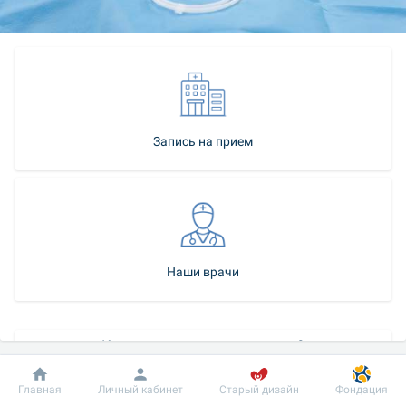
Запись на прием
Наши врачи
Как стать нашим пациентом?
Контакт-центр
Добробут
Информация
Пациенту
Главная
Личный кабинет
Старый дизайн
Фондация