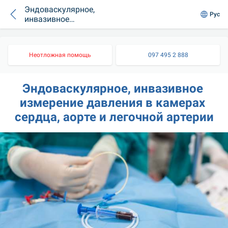
Эндоваскулярное,
Рус
инвазивное
измерение
давления в
камерах сердца,
Неотложная помощь
097 495 2 888
аорте и легочной
артерии
Эндоваскулярное, инвазивное 
измерение давления в камерах 
сердца, аорте и легочной артерии