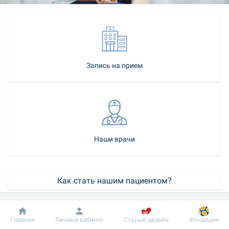
Запись на прием
Наши врачи
Как стать нашим пациентом?
Контакт-центр
Добробут
Информация
Пациенту
Главная
Личный кабинет
Старый дизайн
Фондация