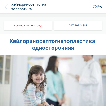
Хейлориносептогна
Рус
топластика
односторонняя
Неотложная помощь
097 495 2 888
Хейлориносептогнатопластика 
односторонняя