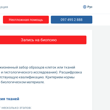
ация
Рус
Неотложная помощь
097 495 2 888
Запись на биопсию
жизненный забор образцов клеток или тканей 
 и гистологического исследования). Расшифровка 
ветствующую квалификацию. Критерием нормы 
м биологическом материале.
сия тканей
 несколько этапов: