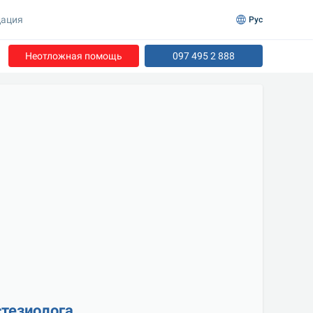
ация
Рус
Неотложная помощь
097 495 2 888
стезиолога