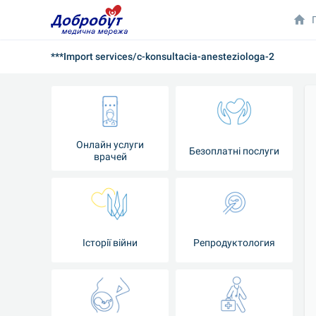
***Import services/c-konsultacia-anesteziologa-2
Онлайн услуги
Безоплатні послуги
врачей
Iсторії війни
Репродуктология