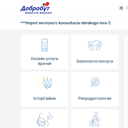
***Import services/c-konsultacia-detskogo-lora-2
Онлайн услуги
Безоплатні послуги
врачей
Iсторії війни
Репродуктология