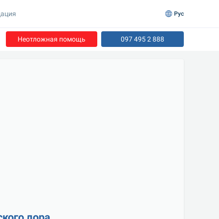
ация
Рус
Неотложная помощь
097 495 2 888
ского лора