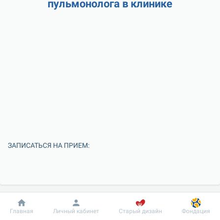
пульмонолога в клинике
ЗАПИСАТЬСЯ НА ПРИЕМ:
Добробут
Информация
Пациенту
Главная
Личный кабинет
Старый дизайн
Фондация