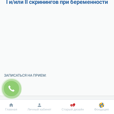
І и/или ІІ скринингов при беременности
ЗАПИСАТЬСЯ НА ПРИЕМ:
Добробут
Информация
Пациенту
Главная
Личный кабинет
Старый дизайн
Фондация