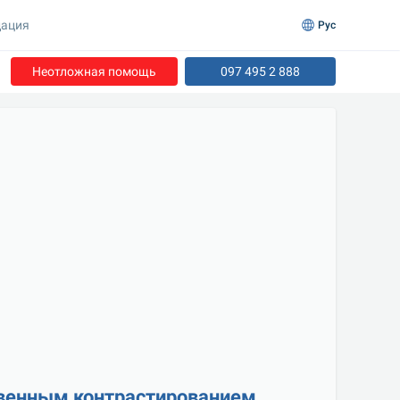
ация
Рус
Неотложная помощь
097 495 2 888
ривенным контрастированием