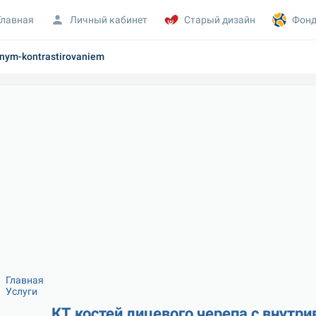
Главная
Личный кабинет
Старый дизайн
Фонд
ennym-kontrastirovaniem
Главная
Услуги
КТ костей лицевого черепа с внут