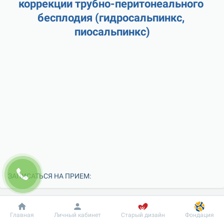
коррекции трубно-перитонеального 
бесплодия (гидросальпинкс, 
пиосальпинкс)
ЗАПИСАТЬСЯ НА ПРИЕМ:
Добробут
Информация
Пациенту
Главная
Личный кабинет
Старый дизайн
Фондация