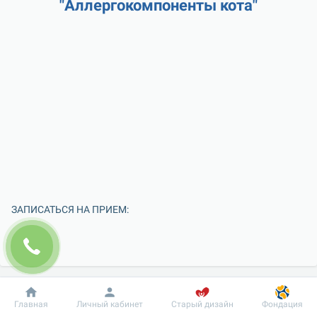
"Аллергокомпоненты кота"
ЗАПИСАТЬСЯ НА ПРИЕМ:
Добробут
Информация
Пациенту
Главная
Личный кабинет
Старый дизайн
Фондация