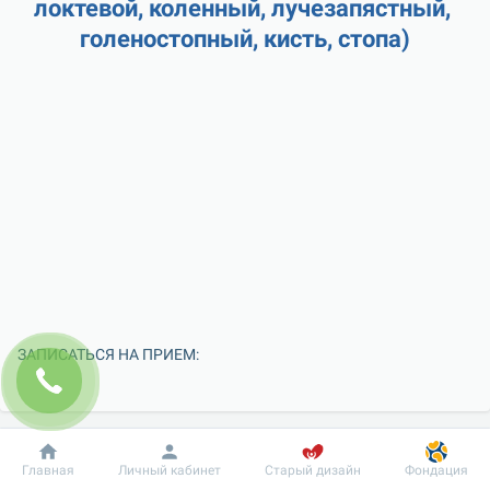
локтевой, коленный, лучезапястный, 
голеностопный, кисть, стопа)
ЗАПИСАТЬСЯ НА ПРИЕМ:
Добробут
Информация
Пациенту
Главная
Личный кабинет
Старый дизайн
Фондация