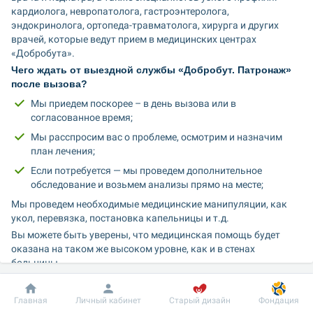
кардиолога, невропатолога, гастроэнтеролога, 
эндокринолога, ортопеда-травматолога, хирурга и других 
врачей, которые ведут прием в медицинских центрах 
«Добробута».
Чего ждать от выездной службы «Добробут. Патронаж» 
после вызова?
Мы приедем поскорее – в день вызова или в 
согласованное время;
Мы расспросим вас о проблеме, осмотрим и назначим 
план лечения;
Если потребуется — мы проведем дополнительное 
обследование и возьмем анализы прямо на месте;
Мы проведем необходимые медицинские манипуляции, как 
укол, перевязка, постановка капельницы и т.д.
Вы можете быть уверены, что медицинская помощь будет 
оказана на таком же высоком уровне, как и в стенах 
больницы.
Специалисты «Добробут. Патронаж» выезжают к 
пациентам в Киеве и в радиусе 30 км за пределами 
Добробут
Информация
Пациенту
Главная
Личный кабинет
Старый дизайн
Фондация
столицы. Мы максимально подстроили работу к 