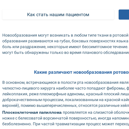
Как стать нашим пациентом
Новообразования могут возникать в любом типе ткани в ротовой 
образования развиваются на губах, боковых поверхностях языка
боль или раздражение, некоторые имеют бессимптомное течение.
могут быть обнаружены только во время планового обследовани
Какие различают новообразования ротовой
В основном, встречающиеся в полости рта новообразования являю
челюстно-лицевого хирурга наиболее часто попадают фибромы, 
лейкоплакия, реже плеоморфные аденомы, красный плоский лишай
доброкачественным процессам, локализованным на красной кайме
верхней), помимо вышеперечисленных, относятся различные хей
Плоскоклеточная папиллома 
проявляется на слизистой оболочк
ножке с белесоватой ворсинчатой поверхностью, иногда напомина
безболезненно. При частой травматизации процесс может перехо