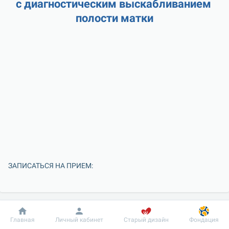
с диагностическим выскабливанием 
полости матки
ЗАПИСАТЬСЯ НА ПРИЕМ:
Добробут
Информация
Пациенту
Главная
Личный кабинет
Старый дизайн
Фондация