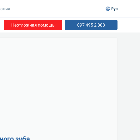
ация
Рус
Неотложная помощь
097 495 2 888
ного зуба