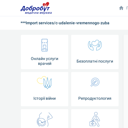
***Import services/c-udalenie-vremennogo-zuba
Онлайн услуги
Безоплатні послуги
врачей
Iсторії війни
Репродуктология