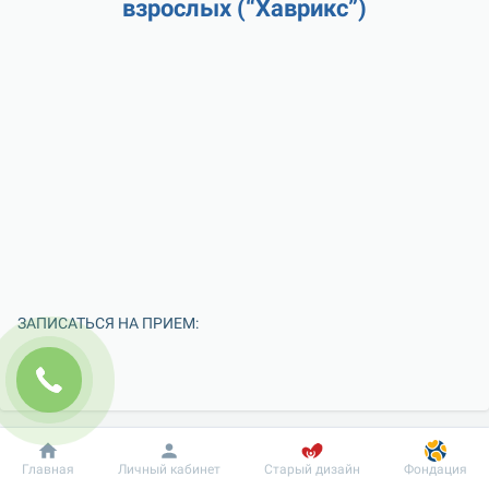
взрослых (“Хаврикс”)
ЗАПИСАТЬСЯ НА ПРИЕМ:
Добробут
Информация
Пациенту
Главная
Личный кабинет
Старый дизайн
Фондация