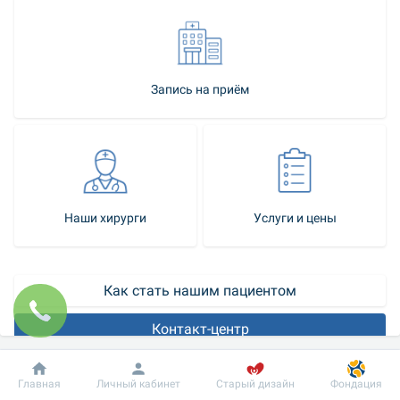
Запись на приём
Наши хирурги
Услуги и цены
Как стать нашим пациентом
Контакт-центр
Вентрикулография – это рентгеноконтрастное обследование, 
Добробут
Информация
Пациенту
Главная
Личный кабинет
Старый дизайн
Фондация
которое чаще всего проводится в комплексе с 