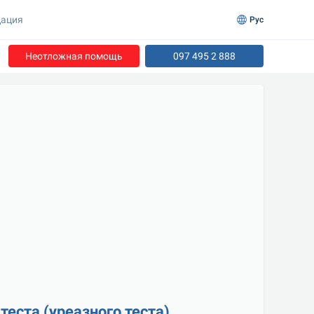
ация
Рус
Неотложная помощь
097 495 2 888
еста (уреазного теста)