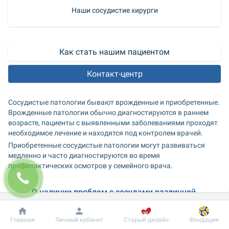
Наши сосудистие хирурги
Как стать нашим пациентом
Контакт-центр
Сосудистые патологии бывают врожденные и приобретенные. 
Врожденные патологии обычно диагностируются в раннем 
возрасте, пациенты с выявленными заболеваниями проходят 
необходимое лечение и находятся под контролем врачей.
Приобретенные сосудистые патологии могут развиваться 
медленно и часто диагностируются во время 
профилактических осмотров у семейного врача.
О наличии проблем с сосудами различной 
локализации могут говорить следующие 
симптомы:
Добробут
Информация
Пациенту
Главная
Личный кабинет
Старый дизайн
Фондация
 перемежающаяся хромота (боли в икрах или бедре, 