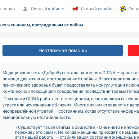
Главная
Личный кабинет
Старый дизайн
Фонд
жку женщинам, пострадавшим от войны
Неотложная помощь
Медицинская сеть «Добробут» стала партнером GIDNA — проекта 
помощи для женщин, пострадавших от войны, благотворительного ф
психического здоровья будет предоставлять консультации психиа
комплексной помощи для преодоления последствий травматичес
 Психологи GIDNA работают с женщинами, пережившими сексуальное насилие или ставшими его свидетелями, плен, 
утрату или исчезновение близких. Многие из них страдают от деп
неопределённой утратой — состоянием, когда отсутствие информа
эмоциональную нестабильность.
 «Существует такая стигма в обществе: «Мне никто не поможет, я никому не нужна со своим горем, я 
переживу это сама». Но когда женщины приходят к нам, мы
этап нашей работы — стабилизация состояния женщины, но