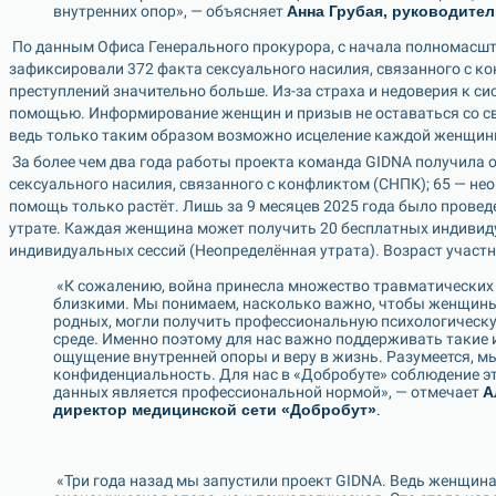
внутренних опор», — объясняет 
Анна Грубая, руководител
 По данным Офиса Генерального прокурора, с начала полномасштабного вторжения украинские правоохранители 
зафиксировали 372 факта сексуального насилия, связанного с ко
преступлений значительно больше. Из-за страха и недоверия к си
помощью. Информирование женщин и призыв не оставаться со сво
ведь только таким образом возможно исцеление каждой женщины,
 За более чем два года работы проекта команда GIDNA получила обращения от 173 женщин, из них 108 — случаи 
сексуального насилия, связанного с конфликтом (СНПК); 65 — нео
помощь только растёт. Лишь за 9 месяцев 2025 года было проведе
утрате. Каждая женщина может получить 20 бесплатных индивиду
индивидуальных сессий (Неопределённая утрата). Возраст участни
 «К сожалению, война принесла множество травматических событий, о которых трудно говорить даже с 
близкими. Мы понимаем, насколько важно, чтобы женщины,
родных, могли получить профессиональную психологическу
среде. Именно поэтому для нас важно поддерживать такие
ощущение внутренней опоры и веру в жизнь. Разумеется, м
конфиденциальность. Для нас в «Добробуте» соблюдение эт
данных является профессиональной нормой», — отмечает 
А
директор медицинской сети «Добробут»
.
 «Три года назад мы запустили проект GIDNA. Ведь женщинам нужна не только социальная и 