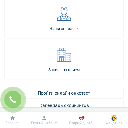
Наши онкологи
Запись на прием
Пройти онлайн онкотест
Календарь скринингов
Как стать нашим пациентом
Добробут
Информация
Пациенту
Главная
Личный кабинет
Старый дизайн
Фондация