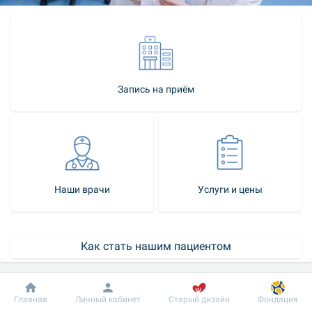
Запись на приём
Наши врачи
Услуги и цены
Как стать нашим пациентом
Контакт-центр
Добробут
Информация
Пациенту
Главная
Личный кабинет
Старый дизайн
Фондация