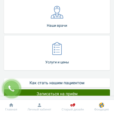
Наши врачи
Услуги и цены
Как стать нашим пациентом
Записаться на приём
В амбулаторном хирургическом отделении медицинской сети 
Добробут
Информация
Пациенту
Главная
Личный кабинет
Старый дизайн
Фондация
"Добробут" проводят удаление халязиона и папиллом 