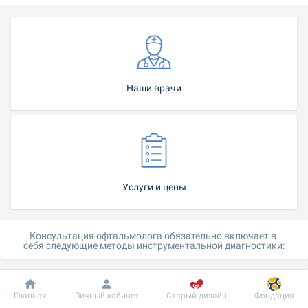
Наши врачи
Услуги и цены
Консультация офтальмолога обязательно включает в 
себя следующие методы инструментальной диагностики:
авторефрактометрия
;
пневмотонометрия
;
Добробут
Информация
Пациенту
Главная
Личный кабинет
Старый дизайн
Фондация
биомикроскопию
;