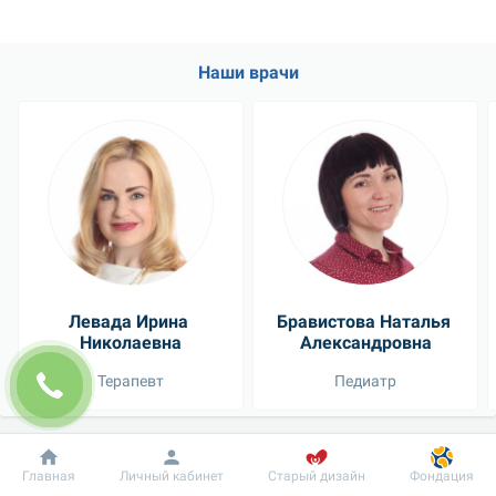
Наши врачи
Левада Ирина 
Бравистова Наталья 
Николаевна
Александровна
Терапевт
Педиатр
Посмотреть всех врачей
Добробут
Информация
Пациенту
Главная
Личный кабинет
Старый дизайн
Фондация