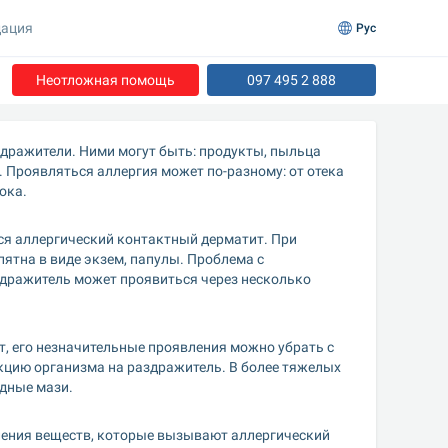
ация
Рус
Неотложная помощь
097 495 2 888
дражители. Ними могут быть: продукты, пыльца 
 Проявляться аллергия может по-разному: от отека 
ока.
я аллергический контактный дерматит. При 
ятна в виде экзем, папулы. Проблема с 
здражитель может проявиться через несколько 
, его незначительные проявления можно убрать с 
ию организма на раздражитель. В более тяжелых 
дные мази.
ления веществ, которые вызывают аллергический 