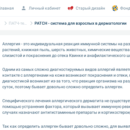
Главная
Личный кабинет
Старый дизайн
Фонд
я
ПАТЧ-тесты
PATCH - система для взрослых в дерматологии
Аллергия - это индивидуальная реакция иммунной системы на раз
растений, книжная пыль, шерсть животных, химические вещества.
слизистой и покраснения до отека Квинке и анафилактического ш
Одним из самых сложно диагностируемых видов аллергий являетс
контакте с аллергенами на коже возникают покраснения и отеки, п
диагностикой возникает из-за того, что реакция организма на ра
суток, поэтому бывает довольно сложно определить аллерген.
Специфического лечения аллергического дерматита не существует
помощью устранения фактора, который вызывает иммунную реакц
случаях назначают антигистаминные препараты и кортикостерои
Так как определить аллерген бывает довольно сложно, для выяв