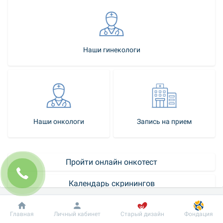
Наши гинекологи
Наши онкологи
Запись на прием
Пройти онлайн онкотест
Календарь скринингов
Как стать нашей пациенткой
Добробут
Информация
Пациенту
Главная
Личный кабинет
Старый дизайн
Фондация