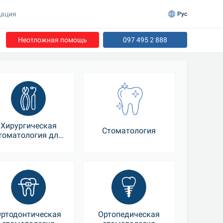
ация
Рус
Неотложная помощь
097 495 2 888
Хирургическая
Стоматология
томатология для
детей
ртодонтическая
Ортопедическая