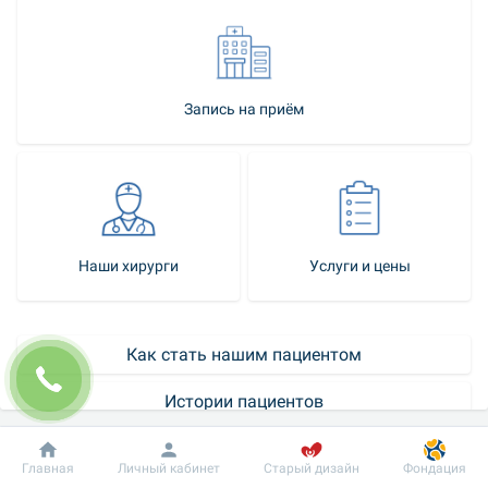
Запись на приём
Наши хирурги
Услуги и цены
Как стать нашим пациентом
Истории пациентов
Контакт-центр
Добробут
Информация
Пациенту
Главная
Личный кабинет
Старый дизайн
Фондация