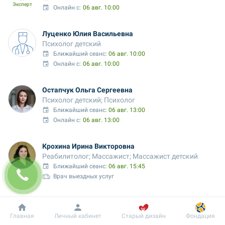
Эксперт
Онлайн с:
06 авг. 10:00
Луценко Юлия Васильевна
Психолог детский
Ближайший сеанс: 
06 авг. 10:00
Онлайн с:
06 авг. 10:00
Остапчук Ольга Сергеевна
Психолог детский; Психолог
Ближайший сеанс: 
06 авг. 13:00
Онлайн с:
06 авг. 13:00
Крохина Ирина Викторовна
Реабилитолог; Массажист; Массажист детский
Ближайший сеанс: 
06 авг. 15:45
Врач выездных услуг
Бойченко Виктория Руслановна
Массажист; Массажист детский; Физиотерапевт
Добробут
Информация
Пациенту
Главная
Личный кабинет
Старый дизайн
Фондация
Ближайший сеанс: 
07 авг. 08:00