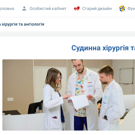
оловна
Особистий кабінет
Старий дизайн
Фун
хірургія та ангіологія
 Судинна хірургія т