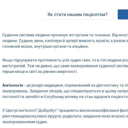
Як стати нашим пацієнтом?
Судинна система людини пронизує всі органи та тканини. Від якос
людини. Судини, вени, капіляри й артерії живлять кров'ю, а разом
головний мозок, внутрішні органи та кінцівки.
Якщо підсумувати протяжність усіх судин і вен, то в тілі людини р
магістралей. Тож не дивно, що саме захворювання судинної сис
перше місце в світі за рівнем смертності.
Ангіологія 
- це розділ медицини, спрямований на діагностику та л
захворювань. Завдання лікарів, що спеціалізуються в цьому напря
патології та запобігти її згубному впливу на стан здоров'я пацієнта
У Центрі ангіології "Добробут" працюють висококваліфіковані фахівц
рентгенендоваскулярні хірурги, радіологи, завдання яких вчасно 
захворюваннями судин.