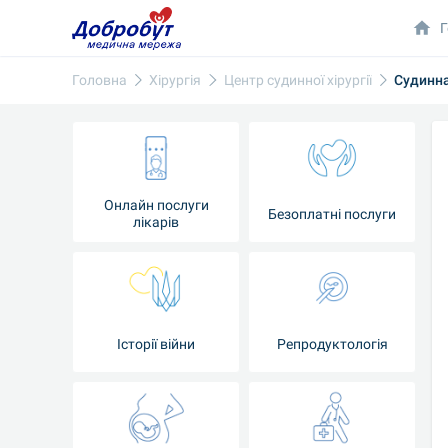
Г
Головна
Хірургія
Центр судинної хірургії
Судинна 
Онлайн послуги
Безоплатні послуги
лікарів
Історії війни
Репродуктологія