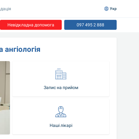
дація
Укр
Невідкладна допомога
097 495 2 888
а ангіологія
Запис на прийом
Наші лікарі