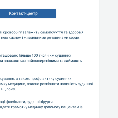
Контакт-центр
ті кровообігу залежить самопочуття та здоров'я 
 з нею киснем і живильними речовинами серце, 
озташовано більше 100 тисяч км судинних 
теми вважаються найпоширенішими та займають 
ікування, а також профілактику судинних 
мку медицини, вчасно розпізнати наявність судинної 
 в цілому.
і: флебологи, судинні хірурги, 
надати грамотну медичну допомогу пацієнтам із 