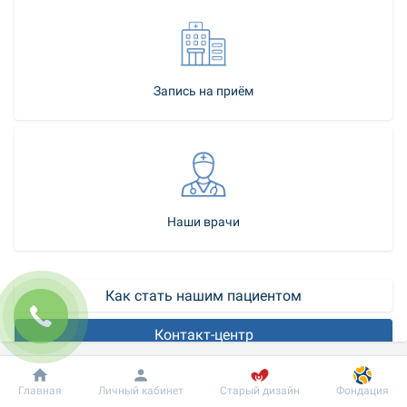
Запись на приём
Наши врачи
Как стать нашим пациентом
Контакт-центр
Аденоиды – симптомы и лечение
Добробут
Информация
Пациенту
Главная
Личный кабинет
Старый дизайн
Фондация