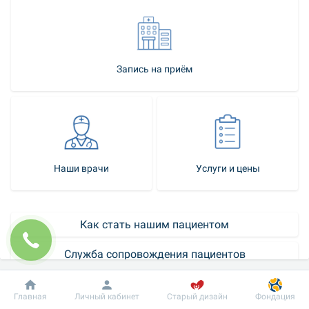
Запись на приём
Наши врачи
Услуги и цены
Как стать нашим пациентом
Служба сопровождения пациентов
Контакт-центр
Добробут
Информация
Пациенту
Главная
Личный кабинет
Старый дизайн
Фондация