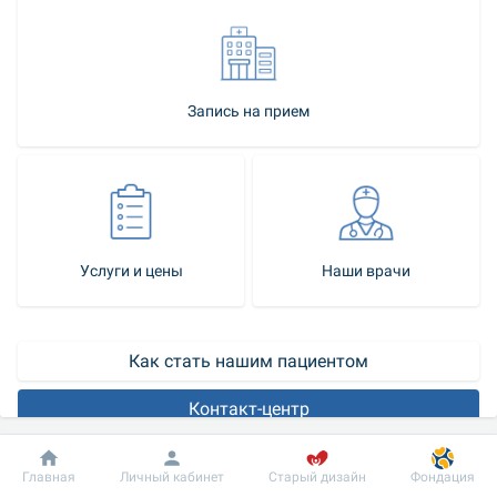
Запись на прием
Услуги и цены
Наши врачи
Как стать нашим пациентом
Контакт-центр
Для подтверждения диагноза аллергия, определения 
Добробут
Информация
Пациенту
Главная
Личный кабинет
Старый дизайн
Фондация
раздражителей, которые вызывают аллергические реакции и 