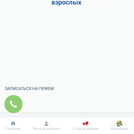
взрослых 
ЗАПИСАТЬСЯ НА ПРИЕМ:
Добробут
Информация
Пациенту
Главная
Личный кабинет
Старый дизайн
Фондация