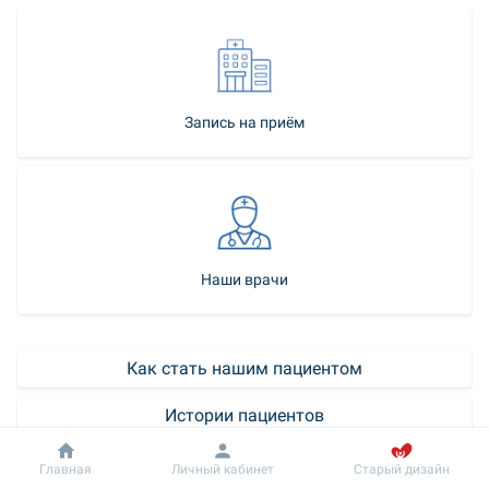
Запись на приём
Наши врачи
Как стать нашим пациентом
Истории пациентов
Контакт-центр
Добробут
Информация
Главная
Личный кабинет
Старый дизайн