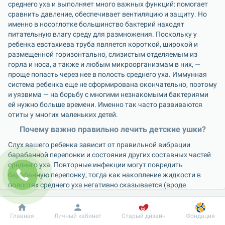
среднего уха и выполняет много важных функций: помогает 
сравнить давление, обеспечивает вентиляцию и защиту. Но 
именно в носоглотке большинство бактерий находят 
питательную влагу среду для размножения. Поскольку у 
ребенка евстахиева труба является короткой, широкой и 
размещенной горизонтально, слизистым отделяемым из 
горла и носа, а также и любым микроорганизмам в них, — 
проще попасть через нее в полость среднего уха. Иммунная 
система ребенка еще не сформирована окончательно, поэтому 
и уязвима — на борьбу с многими незнакомыми бактериями 
ей нужно больше времени. Именно так часто развиваются 
отиты у многих маленьких детей.
Почему важно правильно лечить детские ушки?
Слух вашего ребенка зависит от правильной вибрации 
барабанной перепонки и состояния других составных частей 
среднего уха. Повторные инфекции могут повредить 
барабанную перепонку, тогда как накопление жидкости в 
полостях среднего уха негативно сказывается (вроде 
приглушает) вибрацию барабанной перепонки — в конце 
концов и то, и другое препятствует нормальному слуха 
Добробут
Информация
Пациенту
малыша. Вот почему важно серьезно отнестись к лечению 
Главная
Личный кабинет
Старый дизайн
Фондация