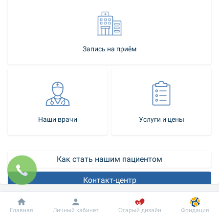
Запись на приём
Наши врачи
Услуги и цены
Как стать нашим пациентом
Контакт-центр
В медицинской сети “Добробут” есть все необходимое для 
Добробут
Информация
Пациенту
Главная
Личный кабинет
Старый дизайн
Фондация
оказания квалифицированной медицинской помощи 