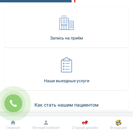
Запись на приём
Наши выездные услуги
Как стать нашим пациентом
Контакт-центр
Добробут
Информация
Пациенту
Главная
Личный кабинет
Старый дизайн
Фондация