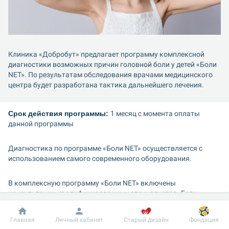
Клиника «Добробут» предлагает программу комплексной 
диагностики возможных причин головной боли у детей «Боли 
NET». По результатам обследования врачами медицинского 
центра будет разработана тактика дальнейшего лечения.
Срок действия программы: 
1 месяц с момента оплаты 
данной программы
Диагностика по программе «Боли NET» осуществляется с 
использованием самого современного оборудования.
В комплексную программу «Боли NET» включены 
консультации квалифицированных специалистов. Если 
консультации предоставляются экспертом направления, 
нужно будет внести доплату согласно актуальному прайсу на 
Добробут
Информация
Пациенту
Главная
Личный кабинет
Старый дизайн
Фондация
момент обращения.