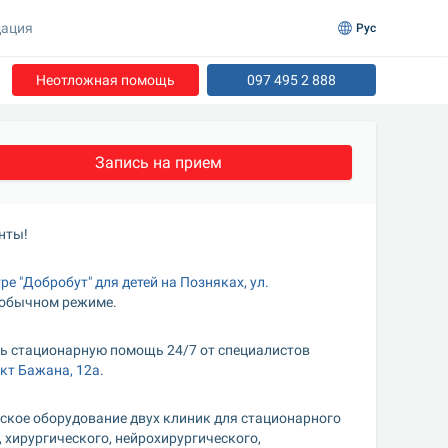
ация
Рус
Неотложная помощь
097 495 2 888
Запись на прием
нты!
е "Добробут" для детей на Позняках, ул. 
 обычном режиме.
ь стационарную помощь 24/7 от специалистов 
ект Бажана, 12а
.
ское оборудование двух клиник для стационарного 
 хирургического, нейрохирургического, 