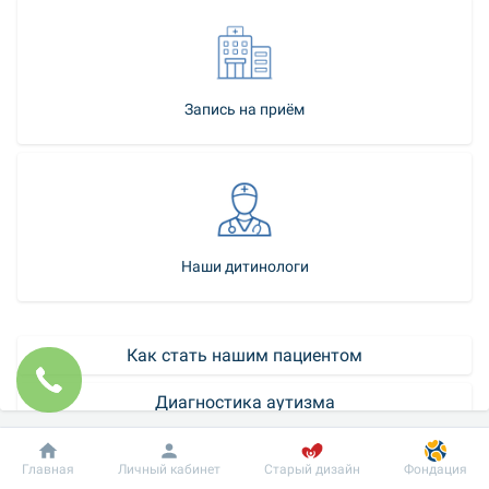
Запись на приём
Наши дитинологи
Как стать нашим пациентом
Диагностика аутизма
Контакт-центр
Добробут
Информация
Пациенту
Главная
Личный кабинет
Старый дизайн
Фондация